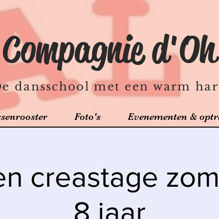
Compagnie d'Oh
e dansschool met een warm har
ssenrooster
Foto's
Evenementen & optr
en creastage zome
8 jaar