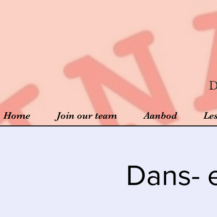
D
Home
Join our team
Aanbod
Le
Dans- 