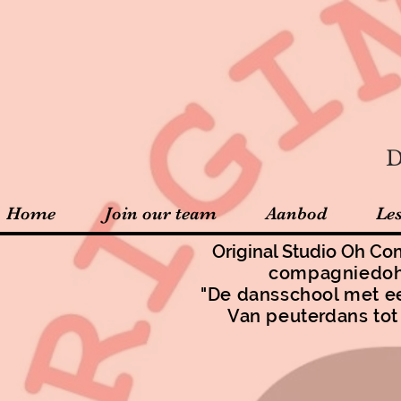
D
Home
Join our team
Aanbod
Le
Original Studio Oh 
compagniedo
"De dansschool met e
Van peuterdans to