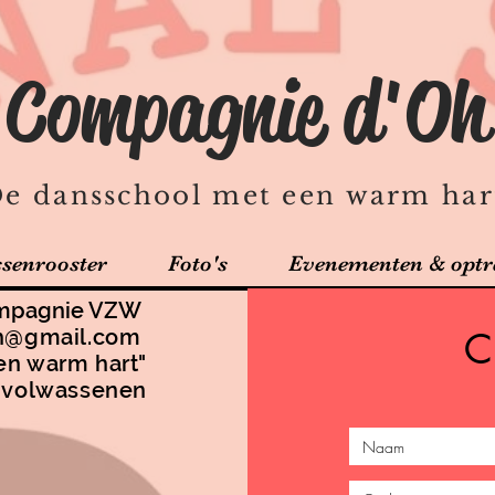
Compagnie d'Oh
e dansschool met een warm har
ssenrooster
Foto's
Evenementen & optr
Compagnie VZW
h@gmail.com
C
en warm hart"
t volwassenen