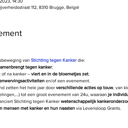
 2023, 14:30
jverheidsstraat 112, 8310 Brugge, België
nement
itsbeweging van 
Stichting tegen Kanker
 die:
samenbrengt tegen kanker
;
of na kanker – 
viert en in de bloemetjes zet
;
enwervingsactiviteiten 
en/of een evenement.
and zetten het hele jaar door 
verschillende acties op touw
, van kl
elingen,…) tot een groot evenement van 24u, waaraan 
je individ
anciert Stichting tegen Kanker 
wetenschappelijk kankeronderzo
an mensen met kanker en hun naasten
 via Levensloop Grants.