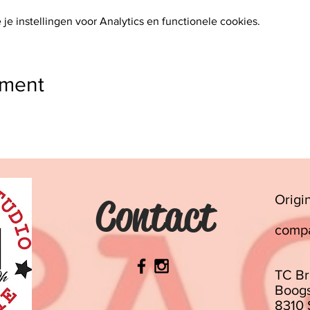
e instellingen voor Analytics en functionele cookies.
ement
Contact
Origi
comp
TC Br
Boogs
8310 