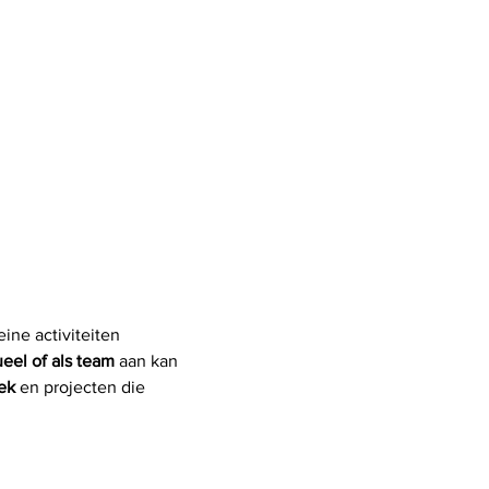
eine activiteiten 
ueel of als team
 aan kan 
ek
 en projecten die 