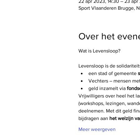
22 apr 2023, 14:30 – 23 apr
Sport Vlaanderen Brugge, Ni
Over het eve
Levensloop is de solidarite
een stad of gemeente 
Vechters – mensen met 
geld inzamelt via 
fonds
Vrijwilligers over heel het l
(workshops, lezingen, wand
deelnemen. Met dit geld fin
bijdragen aan 
het welzijn v
Meer weergeven