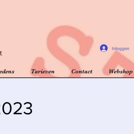
Inloggen
t
edens
Tarieven
Contact
Webshop
2023