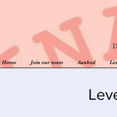
D
Home
Join our team
Aanbod
Le
Lev