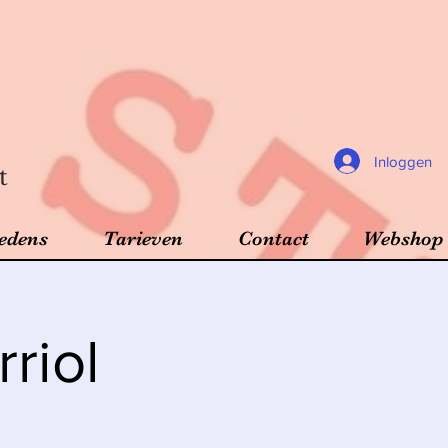
Inloggen
t
edens
Tarieven
Contact
Webshop
riol