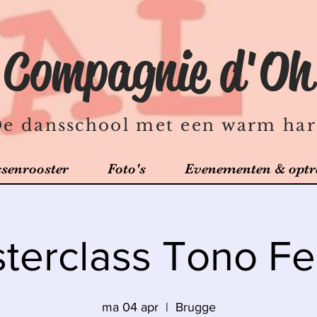
Compagnie d'Oh
e dansschool met een warm har
ssenrooster
Foto's
Evenementen & optr
terclass Tono Fer
ma 04 apr
  |  
Brugge