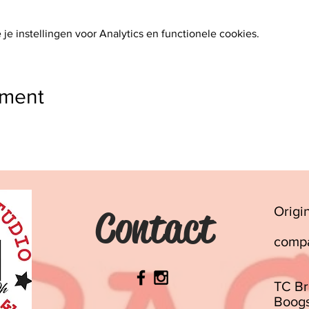
e instellingen voor Analytics en functionele cookies.
ement
Contact
Origi
comp
TC Br
Boogs