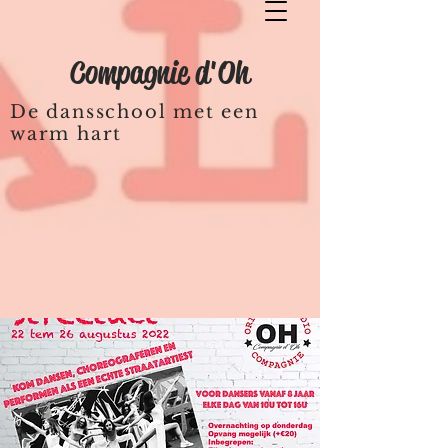
Compagnie d'Oh
De dansschool met een
warm hart