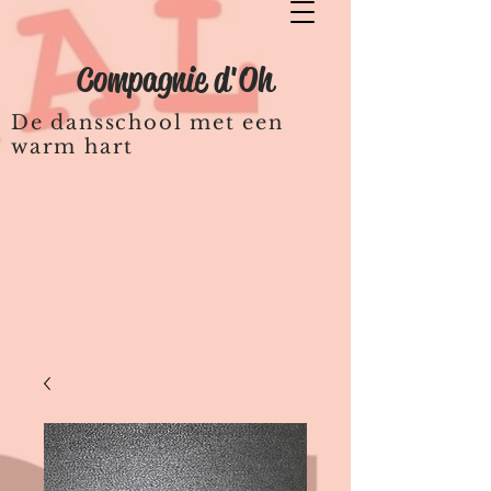
Compagnie d'Oh
De dansschool met een
warm hart