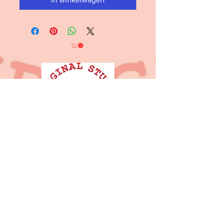
Contact
Original Studio Oh Compagnie VZW
compagniedoh@gmail.com