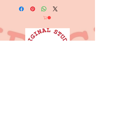
Contact
Original Studio Oh Compagnie VZW
compagniedoh@gmail.com
TC Brughia
Boogschutterslaan 37